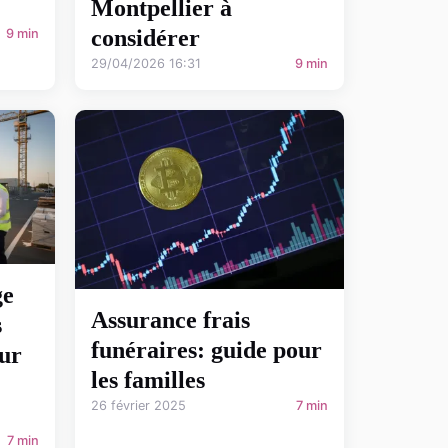
Montpellier à
considérer
9 min
29/04/2026 16:31
9 min
ge
Assurance frais
s
funéraires: guide pour
ur
les familles
26 février 2025
7 min
7 min