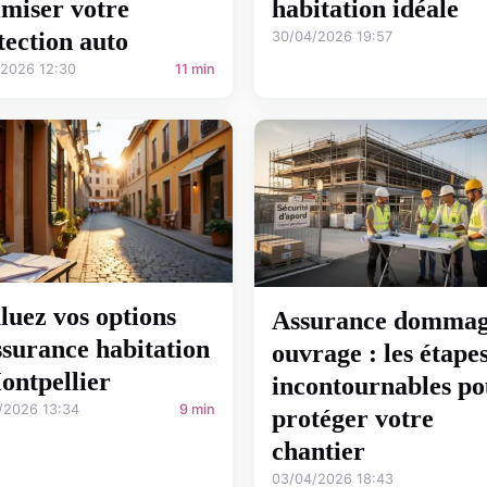
imiser votre
habitation idéale
tection auto
30/04/2026 19:57
/2026 12:30
11 min
luez vos options
Assurance domma
ssurance habitation
ouvrage : les étape
ontpellier
incontournables po
/2026 13:34
9 min
protéger votre
chantier
03/04/2026 18:43