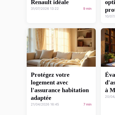
Renault idéale
opt
pro
31/07/2026 13:22
9 min
10/07
Protégez votre
Éva
logement avec
d'a
l'assurance habitation
à M
adaptée
20/04
21/04/2026 16:45
7 min