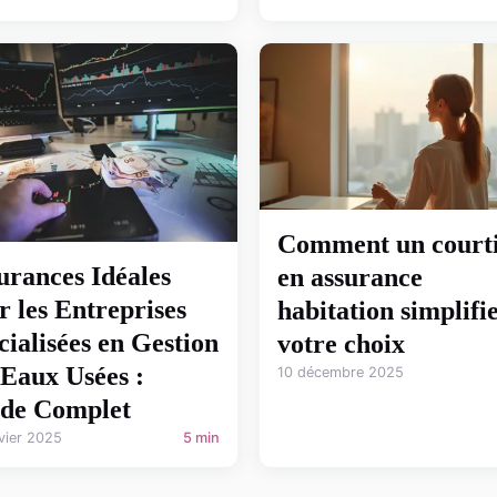
Comment un court
urances Idéales
en assurance
r les Entreprises
habitation simplifi
cialisées en Gestion
votre choix
 Eaux Usées :
10 décembre 2025
de Complet
vier 2025
5 min